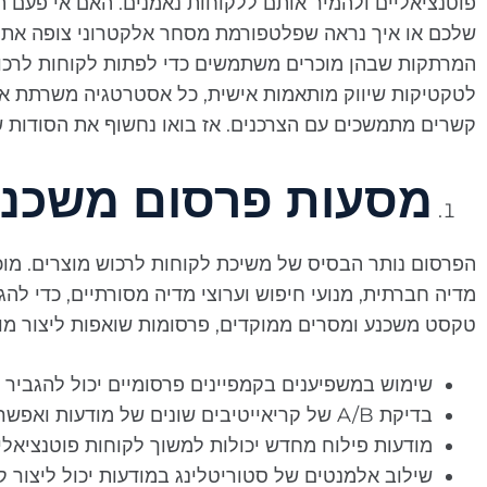
פוטנציאליים ולהמיר אותם ללקוחות נאמנים. האם אי פעם
שלכם או איך נראה שפלטפורמת מסחר אלקטרוני צופה את 
המרתקות שבהן מוכרים משתמשים כדי לפתות לקוחות לרכו
לטקטיקות שיווק מותאמות אישית, כל אסטרטגיה משרתת את 
קשרים מתמשכים עם הצרכנים. אז בואו נחשוף את הסודות ש
מסעות פרסום משכנע
הפרסום נותר הבסיס של משיכת לקוחות לרכוש מוצרים. מוכ
מדיה חברתית, מנועי חיפוש וערוצי מדיה מסורתיים, כדי לה
טקסט משכנע ומסרים ממוקדים, פרסומות שואפות ליצור מודע
שימוש במשפיענים בקמפיינים פרסומיים יכול להגביר
בדיקת A/B של קריאייטיבים שונים של מודעות ואפשרויות פילוח שונות עוזרת למטב את ביצועי הקמפיין.
מודעות פילוח מחדש יכולות למשוך לקוחות פוטנציאליים
שילוב אלמנטים של סטוריטלינג במודעות יכול ליצור 