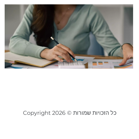
ה
ל
ה
ה
ו
ה
24
קר
כל הזכויות שמורות © Copyright 2026