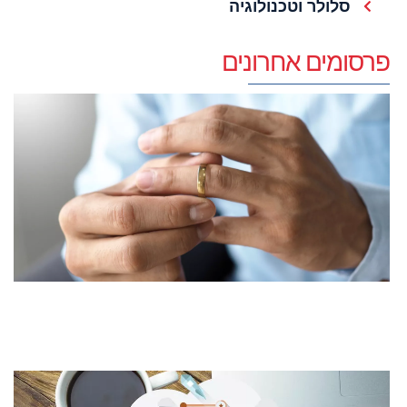
סלולר וטכנולוגיה
פרסומים אחרונים
ב
נ
א
כ
ש
ל
24
קר
ק