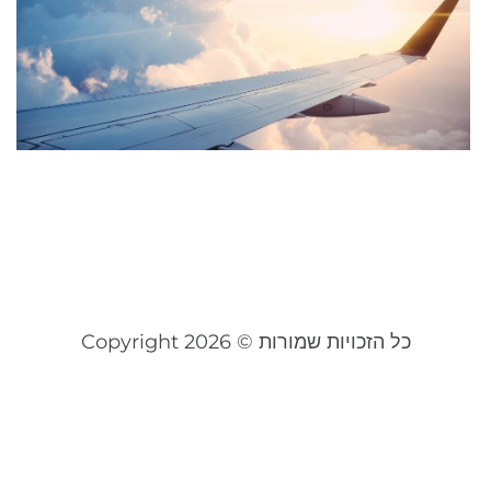
א
ל
ח
ל
ב
נ
20
קר
כל הזכויות שמורות © Copyright 2026