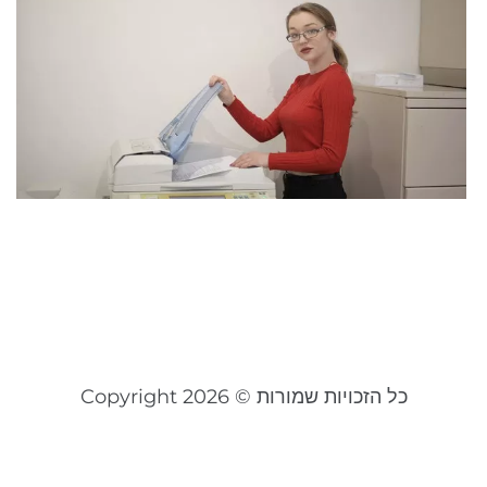
ה
ש
n
נ
ל
מ
ה
ה
יוני 3
קר
כל הזכויות שמורות © Copyright 2026