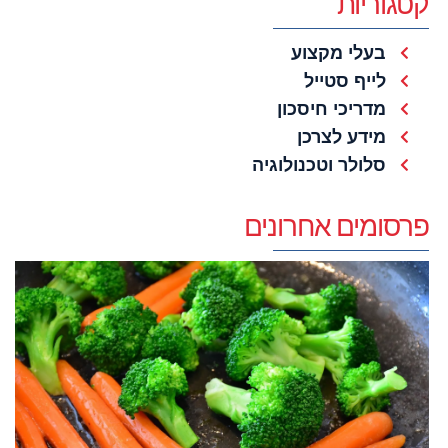
קטגוריות
בעלי מקצוע
לייף סטייל
מדריכי חיסכון
מידע לצרכן
סלולר וטכנולוגיה
פרסומים אחרונים
א
ט
ה
ל
יוני 1
קר