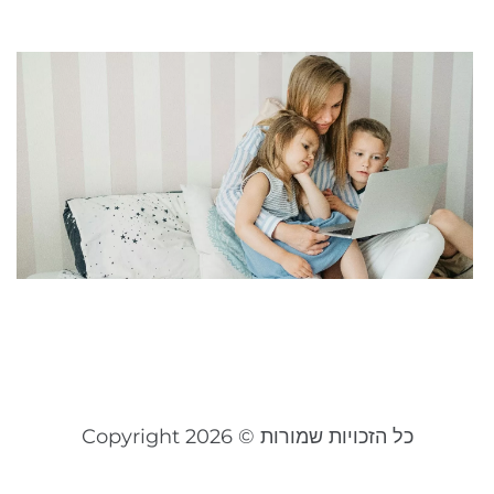
א
ר
ק
או
ל
ק
ב
24
קר
כל הזכויות שמורות © Copyright 2026