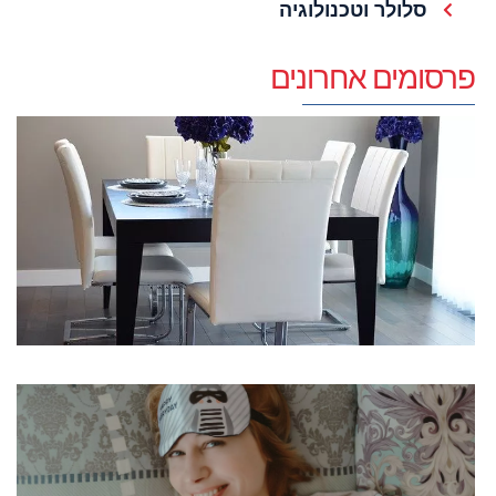
סלולר וטכנולוגיה
פרסומים אחרונים
כ
ת
א
מ
20
קר
מ
מ
ב