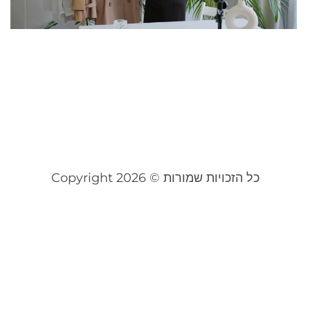
צ
ל
כ
ל
ל
מאי 
קר
כל הזכויות שמורות © Copyright 2026