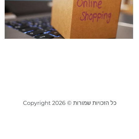
ל
מ
ש
ת
ת
או
20
קר
כל הזכויות שמורות © Copyright 2026