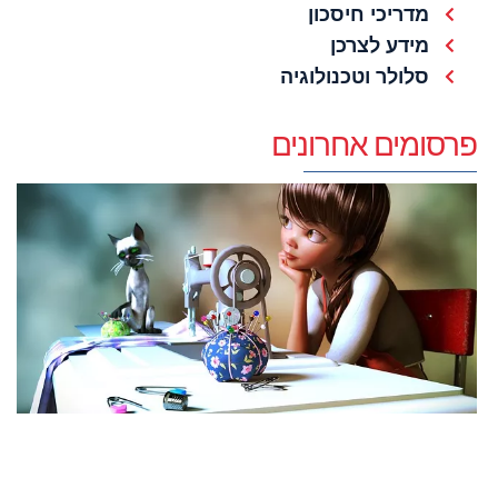
מדריכי חיסכון
מידע לצרכן
סלולר וטכנולוגיה
פרסומים אחרונים
ה
ל
מ
ה
ה
א
ה
ע
יולי 2