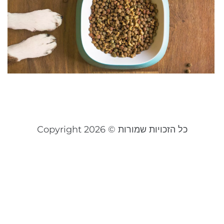
ב
מ
כ
ל
22
קר
כל הזכויות שמורות © Copyright 2026