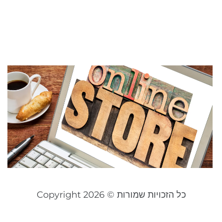
ב
יולי 1
קר
מ
ת
ל
ח
א
ספט
קר
כל הזכויות שמורות © Copyright 2026