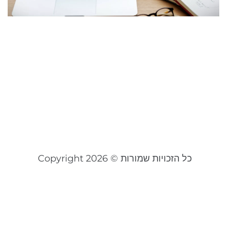
S
ת
ס
מ
ל
מ
ד
ינוא
קר
כל הזכויות שמורות © Copyright 2026