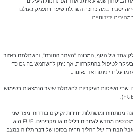
 הביטחון שמגיע איתו. אחד הפתרונות היעילים
 זה יסביר במה כרוכה השתלת שיער ויתעמק בעולם
חירים ידידותיים.
ק אחד של הגוף, המכונה "האתר התורם", והשתלתם באזור
בעיקר לטיפול בהתקרחות, אך ניתן להשתמש בה גם כדי
מו על ידי ניתוח או תאונות.
 שתי השיטות העיקריות להשתלת שיער הנמצאות בשימוש
נה מנותחות ומושתלות יחידות זקיקים בודדות. מצד שני,
FUE כרוך בחילוץ של זקיקי שיער בודדים מהקרקפת, אשר מוכנסים מחדש לאזורים דלילים או מקריחים. FUE הוא
 אבל הבחירה של ההליך תהיה בסופו של דבר תלויה במצב