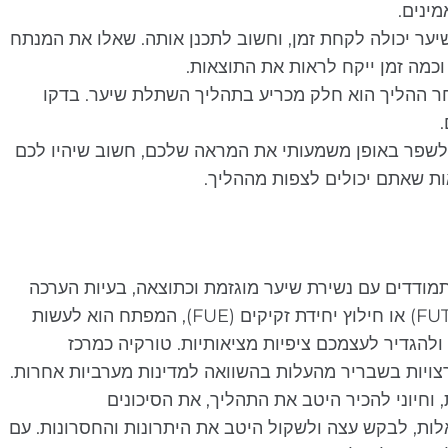
ינים.
 יכולה לקחת זמן, וחשוב לתכנן אותה. שאלו את המנתח
כמה זמן ייקח לראות את התוצאות.
ר ההליך הוא חלק מכריע בתהליך השתלת שיער. בדקו
לשפר באופן משמעותי את המראה שלכם, חשוב שיהיו לכם
ות שאתם יכולים לצפות מההליך.
מודדים עם נשירת שיער מוגזמת וכתוצאה, בעיות הערכה
עצמית. בין אם אתם שוקלים לעבור השתלת יחידה זקיקית (FUT) או חילוץ יחידת זקיקים (FUE), המפתח הוא לעשות
להגדיר לעצמכם ציפיות מציאותיות. טורקיה כמרכז
ויות בשבריר מהעלות בהשוואה למדינות מערביות אחרות.
חיוני להכיר היטב את התהליך, את הסיכונים
לות, לבקש עצה ולשקול היטב את היתרונות והחסרונות. עם