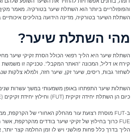
דומה, בוחנים אפשרויות להחזיר את השיער השופע שלהם ואת
והפופולריים ביותר הוא השתלת שיער בטורקיה. מאמר מקיף
השתלת השיער בטורקיה, מדינה הידועה בהליכים איכותיים במ
מהי השתלת שיער?
השתלת שיער היא הליך רפואי הכולל הסרת זקיקי שיער מחל
קירח או דליל, המכונה "האתר המקבל". טכניקה זו משמשת 
לשחזר גבות, ריסים, שיער זקן, שיער חזה, ולמלא צלקות שנגר
השתלות שיער התפתחו באופן משמעותי במשך עשרות שנים.
כיום הן השתלת יחידה זקיקית (FUT) וחילוץ יחידת זקיקים (FUE).
ב-FUT מוסרת רצועת עור מהחלק האחורי של הקרקפת, ממ
הליך בדרך כלל פחות פולשני ויש לו זמן החלמה קצר יותר,