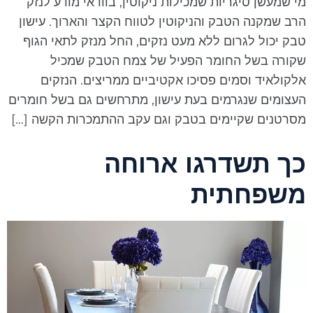
י שמעשן סיגריות שמכילות ניקוטין, בוודאי מודע לנזק
רב שמקנה הטבק והניקוטין לטווח הקצר והארוך. עישון
בק יכול לגרום ללא מעט נזקים, החל מנזק לתאי הגוף
קורה בשל החומר הפעיל של צמח הטבק שמכיל
לקולאיד וסמים פסיכו אקטיביים ממריצים. הנזקים
עצומים שנגרמים בעת עישון, מתרחשים גם בשל חומרים
סרטנים שקיימים בטבק וגם עקב ההתמכרות הקשה […]
ך תשדרגו ארוחה
שפחתית