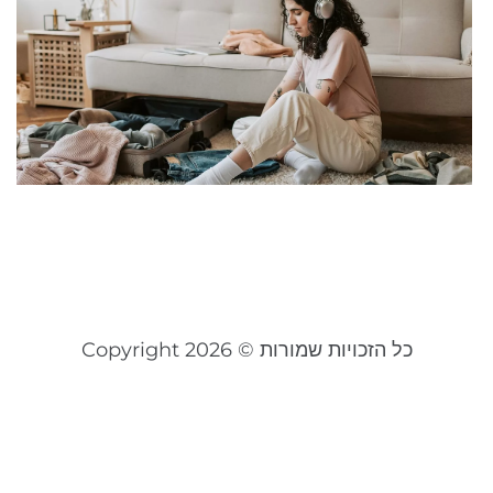
ו
ה
ה
ש
ל
כ
ל
אפר
קר
כל הזכויות שמורות © Copyright 2026