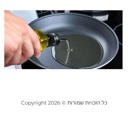
ה
ש
ז
ו
ש
ל
ל
מרץ 
קר
כל הזכויות שמורות © Copyright 2026