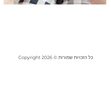
ח
מ
ו
מ
מאי 
קר
כל הזכויות שמורות © Copyright 2026