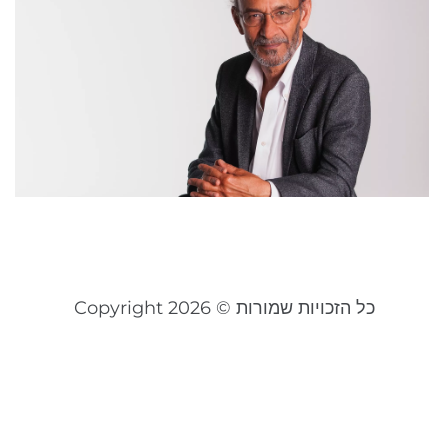
ה
ש
כ
ע
ו
מ
20
קר
כל הזכויות שמורות © Copyright 2026