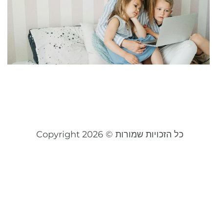
ק
או
ל
ק
ב
24
קר
כל הזכויות שמורות © Copyright 2026