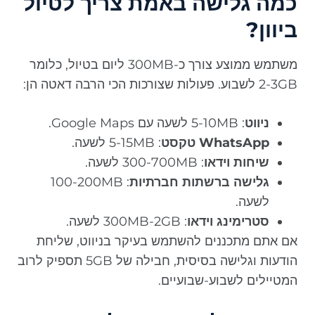
כמה גלישה באמת צריך לטיול
ביוון?
משתמש ממוצע צורך כ-300MB ליום בטיול, כלומר
2-3GB לשבוע. פעולות שצורכות הכי הרבה דאטה הן:
ניווט
: 5-10MB לשעה עם Google Maps.
WhatsApp טקסט
: 5-15MB לשעה.
שיחות וידאו
: 300-700MB לשעה.
גלישה ברשתות חברתיות
: 100-200MB
לשעה.
סטרימינג וידאו
: 300MB-2GB לשעה.
אם אתם מתכננים להשתמש בעיקר בניווט, שליחת
הודעות וגלישה בסיסית, חבילה של 5GB תספיק לרוב
המטיילים לשבוע-שבועיים.