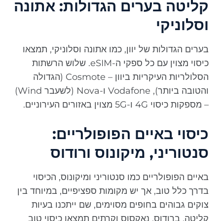
קליטה בערים הגדולות: אתונה
וסלוניקי
בערים הגדולות של יוון, כמו אתונה וסלוניקי, תמצאו
כיסוי מצוין עם כל ספקי ה-eSIM. שלוש הרשתות
הסלולריות העיקריות ביוון – Cosmote (הגדולה
והטובה ביותר), Vodafone ו-Nova (לשעבר Wind)
– מספקות כיסוי 4G ו-5G מצוין באזורים העירוניים.
כיסוי באיים הפופולריים:
סנטוריני, מיקונוס ורודוס
באיים הפופולריים כמו סנטוריני ומיקונוס, הכיסוי
בדרך כלל טוב, אך יש מקומות ספציפיים, במיוחד בין
צוקים גבוהים בחופים מסוימים, שם ייתכנו בעיות
קליטה. ברודוס, נאקסוס וקרתים תמצאו כיסוי טוב