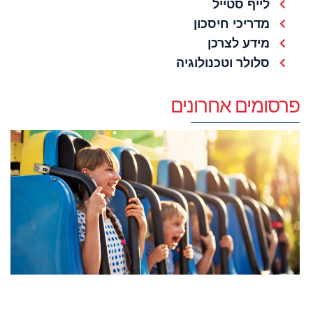
לייף סטייל
מדריכי חיסכון
מידע לצרכן
סלולר וטכנולוגיה
פרסומים אחרונים
פ
ש
ל
ה
ה
ל
24
קר