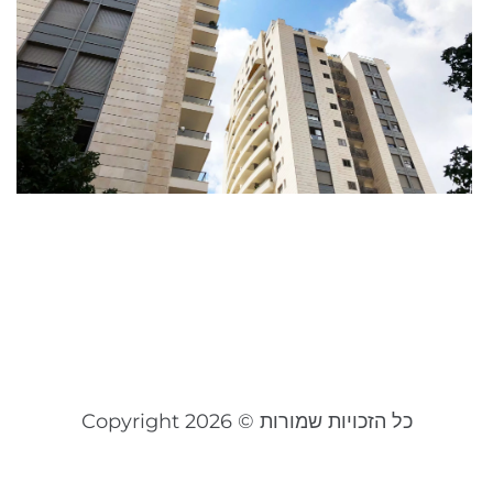
נ
ו
א
ב
נ
ה
ל
ה
25
קר
כל הזכויות שמורות © Copyright 2026