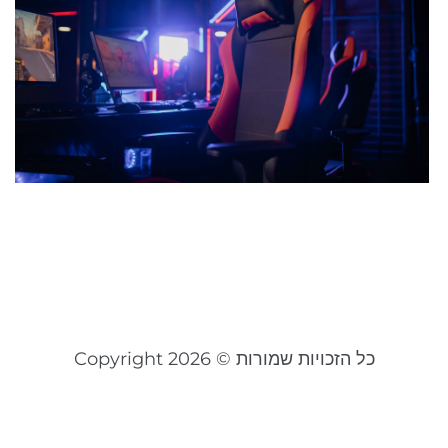
גי
מ
כ
ת
נכ
ל
ה
26
קר
כל הזכויות שמורות © Copyright 2026