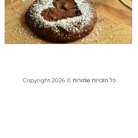
מ
ה
ש
ל
ה
אפר
קר
כל הזכויות שמורות © Copyright 2026