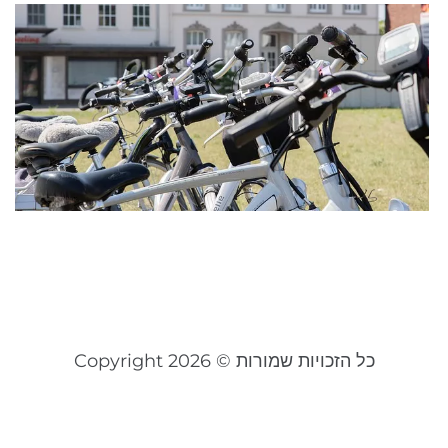
ר
א
ח
כ
ש
א
ד
ה
יוני 0
קר
כל הזכויות שמורות © Copyright 2026