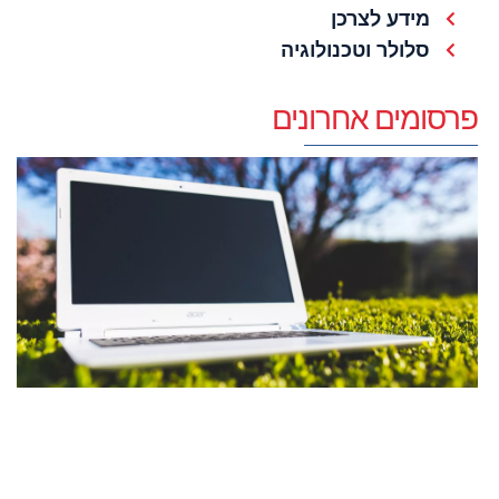
מידע לצרכן
סלולר וטכנולוגיה
פרסומים אחרונים
מ
צ
ל
א
ש
מ
ח
20
קר